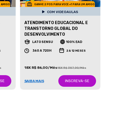
M AMIGO
GANHE 2 POS PARA VOCE +1 PARA UM AMIGO
COM VIDEOAULAS
,
ATENDIMENTO EDUCACIONAL E
TRANSTORNO GLOBAL DO
DESENVOLVIMENTO
LATO SENSU
100% EAD
360 A 720H
S
2 A 12 MESES
18X R$ 86,00/Mês
s
18X R$ 387,00/Mês
-SE
INSCREVA-SE
SAIBA MAIS