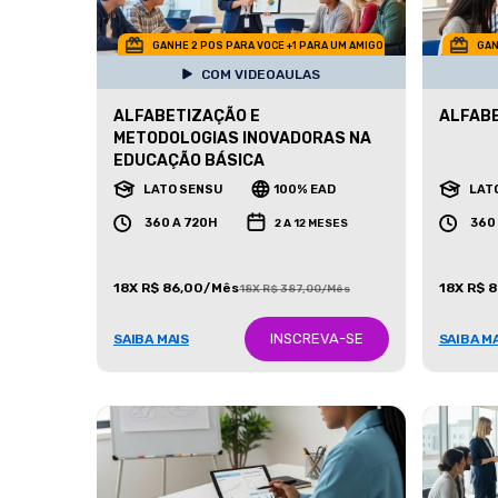
GANHE 2 POS PARA VOCE +1 PARA UM AMIGO
GAN
COM VIDEOAULAS
ALFABETIZAÇÃO E
ALFAB
METODOLOGIAS INOVADORAS NA
EDUCAÇÃO BÁSICA
LATO SENSU
100% EAD
LAT
360 A 720H
360
2 A 12 MESES
18X R$ 86,00/Mês
18X R$ 
18X R$ 387,00/Mês
INSCREVA-SE
SAIBA MAIS
SAIBA M