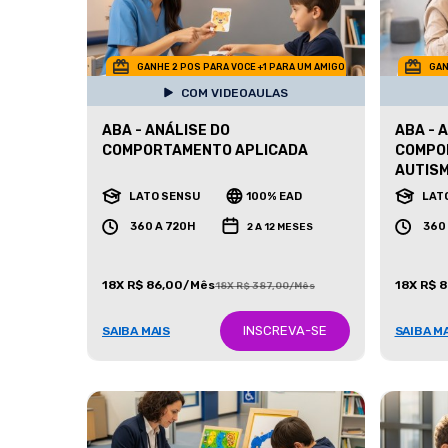
GANHE 2 POS PARA VOCE +1 PARA UM AMIGO
GAN
COM VIDEOAULAS
ABA - ANÁLISE DO
ABA - 
COMPORTAMENTO APLICADA
COMPO
AUTIS
LATO SENSU
100% EAD
LAT
360 A 720H
360
2 A 12 MESES
18X R$ 86,00/Mês
18X R$ 
18X R$ 387,00/Mês
INSCREVA-SE
SAIBA MAIS
SAIBA M