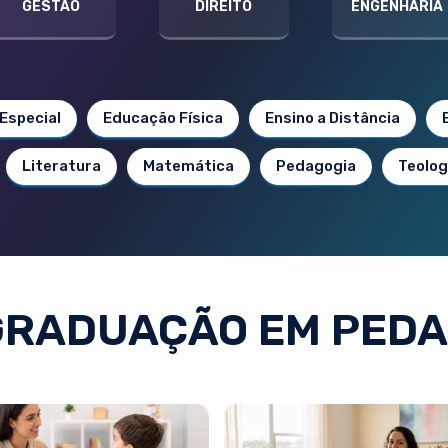
GESTÃO
DIREITO
ENGENHARIA
Especial
Educação Física
Ensino a Distância
Literatura
Matemática
Pedagogia
Teolog
GRADUAÇÃO EM PEDA