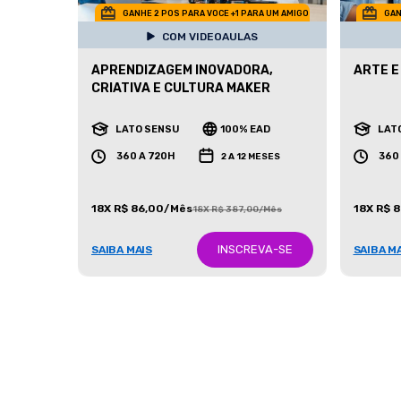
GANHE 2 POS PARA VOCE +1 PARA UM AMIGO
GAN
COM VIDEOAULAS
APRENDIZAGEM INOVADORA,
ARTE E
CRIATIVA E CULTURA MAKER
LATO SENSU
100% EAD
LAT
360 A 720H
360
2 A 12 MESES
18X R$ 86,00/Mês
18X R$ 
18X R$ 387,00/Mês
INSCREVA-SE
SAIBA MAIS
SAIBA M