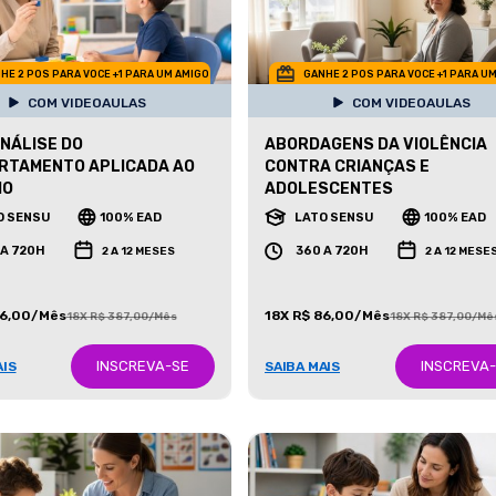
HE 2 POS PARA VOCE +1 PARA UM AMIGO
GANHE 2 POS PARA VOCE +1 PARA U
COM VIDEOAULAS
COM VIDEOAULAS
ANÁLISE DO
ABORDAGENS DA VIOLÊNCIA
RTAMENTO APLICADA AO
CONTRA CRIANÇAS E
MO
ADOLESCENTES
O SENSU
100% EAD
LATO SENSU
100% EAD
 A 720H
360 A 720H
2 A 12 MESES
2 A 12 MESE
86,00/Mês
18X R$ 86,00/Mês
18X R$ 387,00/Mês
18X R$ 387,00/Mê
INSCREVA-SE
INSCREVA
AIS
SAIBA MAIS