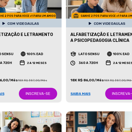
HE 2 POS PARA VOCE +1 PARA UM AMIGO
GANHE 2 POS PARA VOCE +1 PARA U
COM VIDEOAULAS
COM VIDEOAULAS
ETIZAÇÃO E LETRAMENTO
ALFABETIZAÇÃO E LETRAME
A PSICOPEDAGOGIA CLÍNICA
O SENSU
100% EAD
LATO SENSU
100% EAD
 A 720H
360 A 720H
2 A 12 MESES
2 A 12 MESE
86,00/Mês
18X R$ 86,00/Mês
18X R$ 387,00/Mês
18X R$ 387,00/Mê
INSCREVA-SE
INSCREVA
AIS
SAIBA MAIS