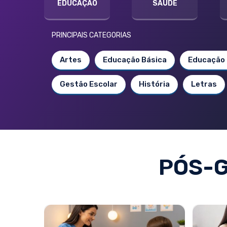
EDUCAÇÃO
SAÚDE
PRINCIPAIS CATEGORIAS
Artes
Educação Básica
Educação 
Gestão Escolar
História
Letras
PÓS-