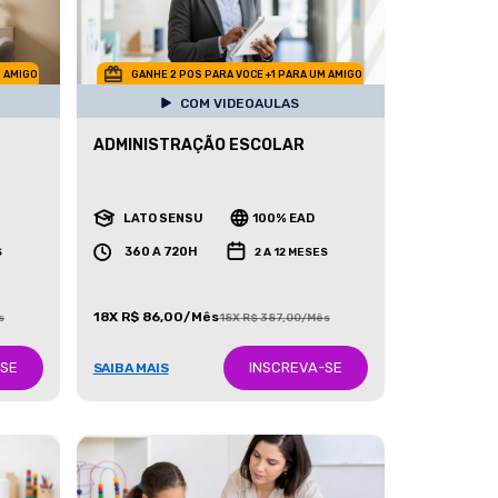
M AMIGO
GANHE 2 POS PARA VOCE +1 PARA UM AMIGO
COM VIDEOAULAS
ADMINISTRAÇÃO ESCOLAR
LATO SENSU
100% EAD
360 A 720H
S
2 A 12 MESES
18X R$ 86,00/Mês
s
18X R$ 387,00/Mês
-SE
INSCREVA-SE
SAIBA MAIS