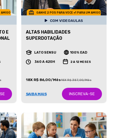
M AMIGO
GANHE 2 POS PARA VOCE +1 PARA UM AMIGO
COM VIDEOAULAS
TO E
ALTAS HABILIDADES
ONAL
SUPERDOTAÇÃO
LATO SENSU
100% EAD
360 A 420H
S
2 A 12 MESES
18X R$ 86,00/Mês
s
18X R$ 387,00/Mês
-SE
INSCREVA-SE
SAIBA MAIS