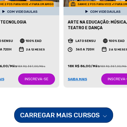
HE 2 POS PARA VOCE +1 PARA UM AMIGO
GANHE 2 POS PARA VOCE +1 PARA U
COM VIDEOAULAS
COM VIDEOAULAS
 TECNOLOGIA
ARTE NA EDUCAÇÃO: MÚSICA
TEATRO E DANÇA
O SENSU
100% EAD
LATO SENSU
100% EAD
 A 720H
360 A 720H
2 A 12 MESES
2 A 12 MESE
86,00/Mês
18X R$ 86,00/Mês
18X R$ 387,00/Mês
18X R$ 387,00/Mê
INSCREVA-SE
INSCREVA
AIS
SAIBA MAIS
CARREGAR MAIS CURSOS