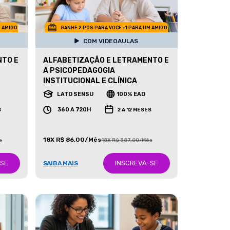
M AMIGO
GANHE 2 POS PARA VOCE +1 PARA UM AMIGO
COM VIDEOAULAS
NTO E
ALFABETIZAÇÃO E LETRAMENTO E
A PSICOPEDAGOGIA
INSTITUCIONAL E CLÍNICA
LATO SENSU
100% EAD
360 A 720H
S
2 A 12 MESES
18X R$ 86,00/Mês
s
18X R$ 387,00/Mês
-SE
INSCREVA-SE
SAIBA MAIS