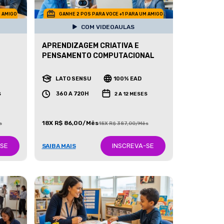
M AMIGO
GANHE 2 POS PARA VOCE +1 PARA UM AMIGO
COM VIDEOAULAS
APRENDIZAGEM CRIATIVA E
PENSAMENTO COMPUTACIONAL
LATO SENSU
100% EAD
360 A 720H
S
2 A 12 MESES
18X R$ 86,00/Mês
s
18X R$ 387,00/Mês
-SE
INSCREVA-SE
SAIBA MAIS