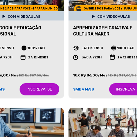
HE 2 POS PARA VOCE +1 PARA UM AMIGO
GANHE 2 POS PARA VOCE +1 PARA U
COM VIDEOAULAS
COM VIDEOAULAS
GOGIA E EDUCAÇÃO
APRENDIZAGEM CRIATIVA E
SIONAL
CULTURA MAKER
O SENSU
100% EAD
LATO SENSU
100% EAD
 A 720H
360 A 720H
2 A 12 MESES
2 A 12 MESE
86,00/Mês
18X R$ 86,00/Mês
18X R$ 387,00/Mês
18X R$ 387,00/Mê
INSCREVA-SE
INSCREVA
AIS
SAIBA MAIS