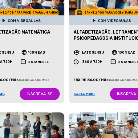
HE 2 POS PARA VOCE +1 PARA UM AMIGO
GANHE 2 POS PARA VOCE +1 PARA U
COM VIDEOAULAS
COM VIDEOAULAS
ETIZAÇÃO MATEMÁTICA
ALFABETIZAÇÃO, LETRAMEN
PSICOPEDAGOGIA INSTITUCI
O SENSU
100% EAD
LATO SENSU
100% EAD
 A 720H
360 A 720H
2 A 12 MESES
2 A 12 MESE
86,00/Mês
18X R$ 86,00/Mês
18X R$ 387,00/Mês
18X R$ 387,00/Mê
INSCREVA-SE
INSCREVA
AIS
SAIBA MAIS