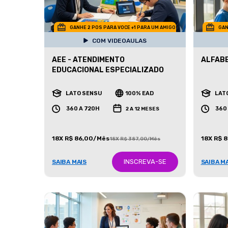
GANHE 2 POS PARA VOCE +1 PARA UM AMIGO
GAN
COM VIDEOAULAS
AEE - ATENDIMENTO
ALFAB
EDUCACIONAL ESPECIALIZADO
LATO SENSU
100% EAD
LAT
360 A 720H
360
2 A 12 MESES
18X R$ 86,00/Mês
18X R$ 
18X R$ 387,00/Mês
INSCREVA-SE
SAIBA MAIS
SAIBA M