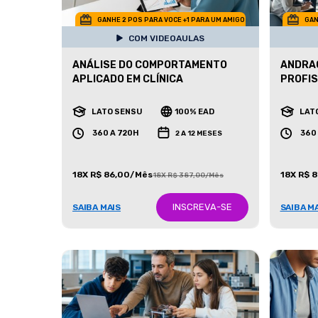
GANHE 2 POS PARA VOCE +1 PARA UM AMIGO
GAN
COM VIDEOAULAS
ANÁLISE DO COMPORTAMENTO
ANDRA
APLICADO EM CLÍNICA
PROFIS
LATO SENSU
100% EAD
LAT
360 A 720H
360
2 A 12 MESES
18X R$ 86,00/Mês
18X R$ 
18X R$ 387,00/Mês
INSCREVA-SE
SAIBA MAIS
SAIBA M