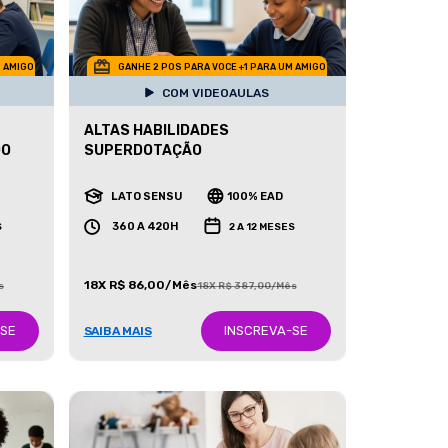
M AMIGO
GANHE 2 POS PARA VOCE +1 PARA UM AMIGO
COM VIDEOAULAS
ALTAS HABILIDADES
DO
SUPERDOTAÇÃO
LATO SENSU
100% EAD
360 A 420H
S
2 A 12 MESES
18X R$ 86,00/Mês
s
18X R$ 387,00/Mês
-SE
INSCREVA-SE
SAIBA MAIS