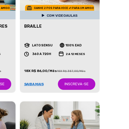
M AMIGO
GANHE 2 POS PARA VOCE +1 PARA UM AMIGO
COM VIDEOAULAS
RES
BRAILLE
LATO SENSU
100% EAD
360 A 720H
S
2 A 12 MESES
18X R$ 86,00/Mês
s
18X R$ 387,00/Mês
-SE
INSCREVA-SE
SAIBA MAIS