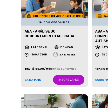
GANHE 2 POS PARA VOCE +1 PARA UM AMIGO
GAN
COM VIDEOAULAS
ABA - ANÁLISE DO
ABA - 
COMPORTAMENTO APLICADA
COMPO
AUTIS
LATO SENSU
100% EAD
LAT
360 A 720H
360
2 A 12 MESES
18X R$ 86,00/Mês
18X R$ 
18X R$ 387,00/Mês
INSCREVA-SE
SAIBA MAIS
SAIBA M