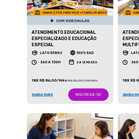
GANHE 2 POS PARA VOCE +1 PARA UM AMIGO
GAN
COM VIDEOAULAS
ATENDIMENTO EDUCACIONAL
ATEND
ESPECIALIZADO E EDUCAÇÃO
ESPECI
ESPECIAL
MULTIF
LATO SENSU
100% EAD
LAT
360 A 720H
360
2 A 12 MESES
18X R$ 86,00/Mês
18X R$ 
18X R$ 387,00/Mês
INSCREVA-SE
SAIBA MAIS
SAIBA M