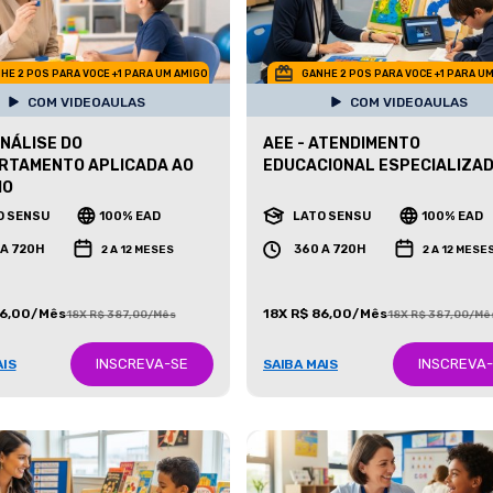
HE 2 POS PARA VOCE +1 PARA UM AMIGO
GANHE 2 POS PARA VOCE +1 PARA U
COM VIDEOAULAS
COM VIDEOAULAS
ANÁLISE DO
AEE - ATENDIMENTO
RTAMENTO APLICADA AO
EDUCACIONAL ESPECIALIZA
MO
O SENSU
100% EAD
LATO SENSU
100% EAD
 A 720H
360 A 720H
2 A 12 MESES
2 A 12 MESE
86,00/Mês
18X R$ 86,00/Mês
18X R$ 387,00/Mês
18X R$ 387,00/Mê
INSCREVA-SE
INSCREVA
AIS
SAIBA MAIS