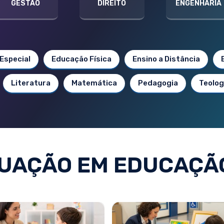
GESTÃO
DIREITO
ENGENHARIA
Especial
Educação Física
Ensino a Distância
Literatura
Matemática
Pedagogia
Teolog
UAÇÃO EM EDUCAÇÃO