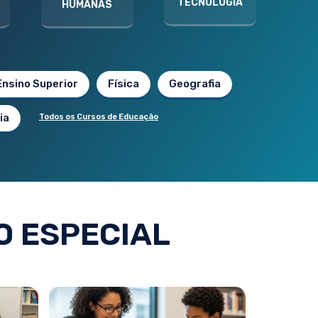
TECNOLOGIA
HUMANAS
Ensino Superior
Física
Geografia
ia
Todos os Cursos de Educação
 ESPECIAL