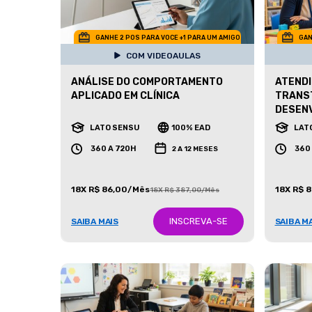
GANHE 2 POS PARA VOCE +1 PARA UM AMIGO
GAN
COM VIDEOAULAS
ANÁLISE DO COMPORTAMENTO
ATENDI
APLICADO EM CLÍNICA
TRANS
DESEN
LATO SENSU
100% EAD
LAT
360 A 720H
360
2 A 12 MESES
18X R$ 86,00/Mês
18X R$ 
18X R$ 387,00/Mês
INSCREVA-SE
SAIBA MAIS
SAIBA M