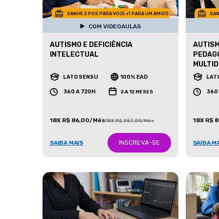
GANHE 2 POS PARA VOCE +1 PARA UM AMIGO
GAN
COM VIDEOAULAS
AUTISMO E DEFICIÊNCIA
AUTISM
INTELECTUAL
PEDAG
MULTID
LATO SENSU
100% EAD
LAT
360 A 720H
360
2 A 12 MESES
18X R$ 86,00/Mês
18X R$ 
18X R$ 387,00/Mês
INSCREVA-SE
SAIBA MAIS
SAIBA M