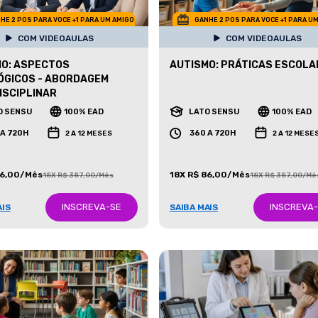
HE 2 POS PARA VOCE +1 PARA UM AMIGO
GANHE 2 POS PARA VOCE +1 PARA U
COM VIDEOAULAS
COM VIDEOAULAS
O: ASPECTOS
AUTISMO: PRÁTICAS ESCOLA
ÓGICOS - ABORDAGEM
ISCIPLINAR
O SENSU
100% EAD
LATO SENSU
100% EAD
 A 720H
360 A 720H
2 A 12 MESES
2 A 12 MESE
86,00/Mês
18X R$ 86,00/Mês
18X R$ 387,00/Mês
18X R$ 387,00/Mê
INSCREVA-SE
INSCREVA
AIS
SAIBA MAIS