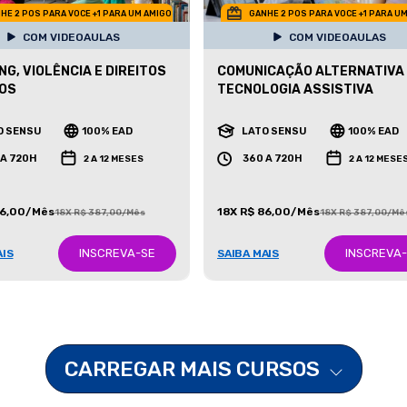
HE 2 POS PARA VOCE +1 PARA UM AMIGO
GANHE 2 POS PARA VOCE +1 PARA U
COM VIDEOAULAS
COM VIDEOAULAS
NG, VIOLÊNCIA E DIREITOS
COMUNICAÇÃO ALTERNATIVA
OS
TECNOLOGIA ASSISTIVA
O SENSU
100% EAD
LATO SENSU
100% EAD
 A 720H
360 A 720H
2 A 12 MESES
2 A 12 MESE
86,00/Mês
18X R$ 86,00/Mês
18X R$ 387,00/Mês
18X R$ 387,00/Mê
INSCREVA-SE
INSCREVA
AIS
SAIBA MAIS
CARREGAR MAIS CURSOS