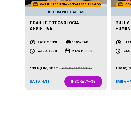
GANHE 2 POS PARA VOCE +1 PARA UM AMIGO
GAN
COM VIDEOAULAS
BRAILLE E TECNOLOGIA
BULLYI
ASSISTIVA
HUMAN
LATO SENSU
100% EAD
LAT
360 A 720H
360
2 A 12 MESES
18X R$ 86,00/Mês
18X R$ 
18X R$ 387,00/Mês
INSCREVA-SE
SAIBA MAIS
SAIBA M