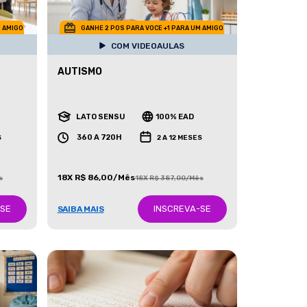
M AMIGO
GANHE 2 POS PARA VOCE +1 PARA UM AMIGO
COM VIDEOAULAS
AUTISMO
LATO SENSU
100% EAD
360 A 720H
S
2 A 12 MESES
18X R$ 86,00/Mês
s
18X R$ 387,00/Mês
-SE
INSCREVA-SE
SAIBA MAIS