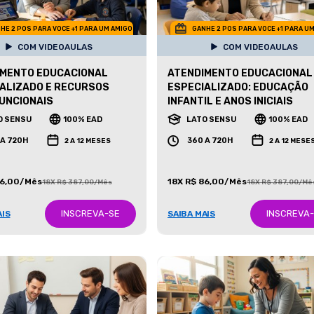
HE 2 POS PARA VOCE +1 PARA UM AMIGO
GANHE 2 POS PARA VOCE +1 PARA U
COM VIDEOAULAS
COM VIDEOAULAS
IMENTO EDUCACIONAL
ATENDIMENTO EDUCACIONAL
ALIZADO E RECURSOS
ESPECIALIZADO: EDUCAÇÃO
UNCIONAIS
INFANTIL E ANOS INICIAIS
O SENSU
100% EAD
LATO SENSU
100% EAD
 A 720H
360 A 720H
2 A 12 MESES
2 A 12 MESE
86,00/Mês
18X R$ 86,00/Mês
18X R$ 387,00/Mês
18X R$ 387,00/Mê
INSCREVA-SE
INSCREVA
AIS
SAIBA MAIS