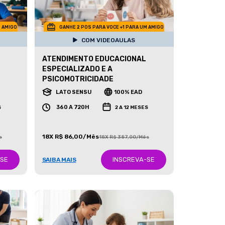
M AMIGO
GANHE 2 POS PARA VOCE +1 PARA UM AMIGO
COM VIDEOAULAS
ATENDIMENTO EDUCACIONAL
ESPECIALIZADO E A
PSICOMOTRICIDADE
LATO SENSU
100% EAD
360 A 720H
S
2 A 12 MESES
18X R$ 86,00/Mês
s
18X R$ 387,00/Mês
-SE
INSCREVA-SE
SAIBA MAIS