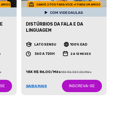
M AMIGO
GANHE 2 POS PARA VOCE +1 PARA UM AMIGO
COM VIDEOAULAS
 E
DISTÚRBIOS DA FALA E DA
LINGUAGEM
LATO SENSU
100% EAD
360 A 720H
S
2 A 12 MESES
18X R$ 86,00/Mês
s
18X R$ 387,00/Mês
-SE
INSCREVA-SE
SAIBA MAIS