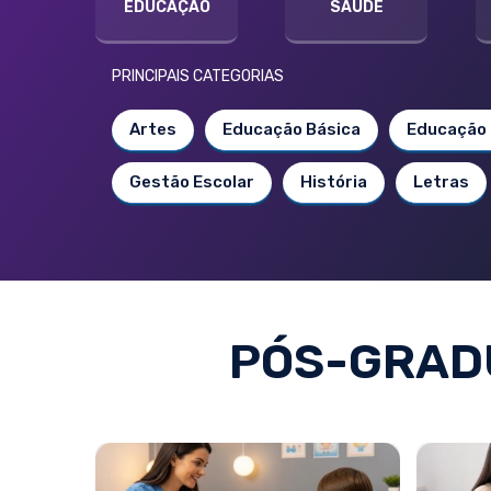
EDUCAÇÃO
SAÚDE
PRINCIPAIS CATEGORIAS
Artes
Educação Básica
Educação 
Gestão Escolar
História
Letras
PÓS-GRAD