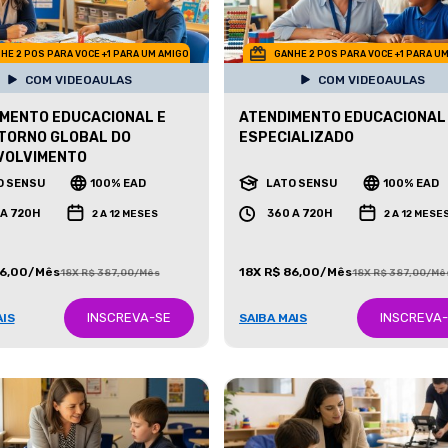
HE 2 POS PARA VOCE +1 PARA UM AMIGO
GANHE 2 POS PARA VOCE +1 PARA U
COM VIDEOAULAS
COM VIDEOAULAS
MENTO EDUCACIONAL E
ATENDIMENTO EDUCACIONAL
TORNO GLOBAL DO
ESPECIALIZADO
VOLVIMENTO
O SENSU
100% EAD
LATO SENSU
100% EAD
 A 720H
360 A 720H
2 A 12 MESES
2 A 12 MESE
86,00/Mês
18X R$ 86,00/Mês
18X R$ 387,00/Mês
18X R$ 387,00/Mê
INSCREVA-SE
INSCREVA
AIS
SAIBA MAIS