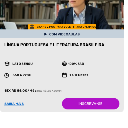
GANHE 2 POS PARA VOCE +1 PARA UM AMIGO
COM VIDEOAULAS
LÍNGUA PORTUGUESA E LITERATURA BRASILEIRA
LATO SENSU
100% EAD
360 A 720H
2 A 12 MESES
18X R$ 86,00/Mês
18X R$ 387,00/Mês
INSCREVA-SE
SAIBA MAIS