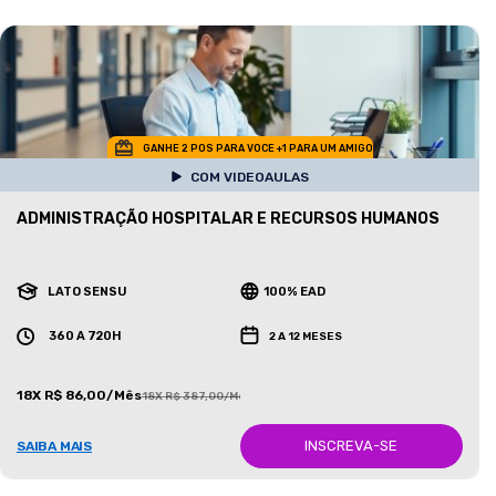
GANHE 2 POS PARA VOCE +1 PARA UM AMIGO
COM VIDEOAULAS
ADMINISTRAÇÃO HOSPITALAR E RECURSOS HUMANOS
LATO SENSU
100% EAD
360 A 720H
2 A 12 MESES
18X R$ 86,00/Mês
18X R$ 387,00/Mês
INSCREVA-SE
SAIBA MAIS