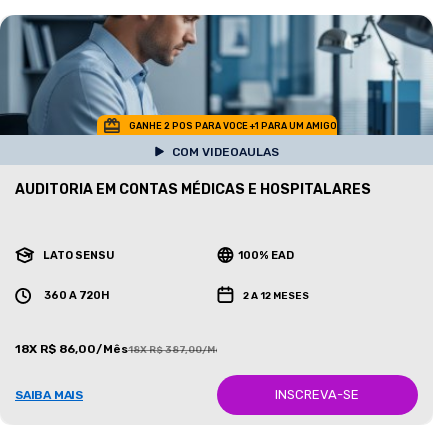
GANHE 2 POS PARA VOCE +1 PARA UM AMIGO
COM VIDEOAULAS
AUDITORIA EM CONTAS MÉDICAS E HOSPITALARES
LATO SENSU
100% EAD
360 A 720H
2 A 12 MESES
18X R$ 86,00/Mês
18X R$ 387,00/Mês
INSCREVA-SE
SAIBA MAIS