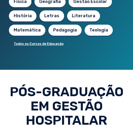
Física
Geografia
Gestão Escolar
História
Letras
Literatura
Matemática
Pedagogia
Teologia
Todos os Cursos de Educação
PÓS-GRADUAÇÃO
EM GESTÃO
HOSPITALAR