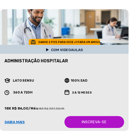
GANHE 2 POS PARA VOCE +1 PARA UM AMIGO
COM VIDEOAULAS
ADMINISTRAÇÃO HOSPITALAR
LATO SENSU
100% EAD
360 A 720H
2 A 12 MESES
18X R$ 86,00/Mês
18X R$ 387,00/Mês
INSCREVA-SE
SAIBA MAIS