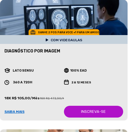
GANHE 2 POS PARA VOCE +1 PARA UM AMIGO
COM VIDEOAULAS
DIAGNÓSTICO POR IMAGEM
LATO SENSU
100% EAD
360 A 720H
2 A 12 MESES
18X R$ 105,00/Mês
18X R$ 472,50/Mês
INSCREVA-SE
SAIBA MAIS