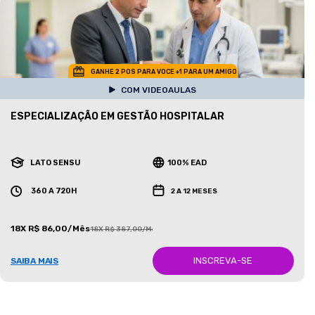
GANHE 2 POS PARA VOCE +1 PARA UM AMIGO
COM VIDEOAULAS
ESPECIALIZAÇÃO EM GESTÃO HOSPITALAR
LATO SENSU
100% EAD
360 A 720H
2 A 12 MESES
18X R$ 86,00/Mês
18X R$ 387,00/Mês
INSCREVA-SE
SAIBA MAIS