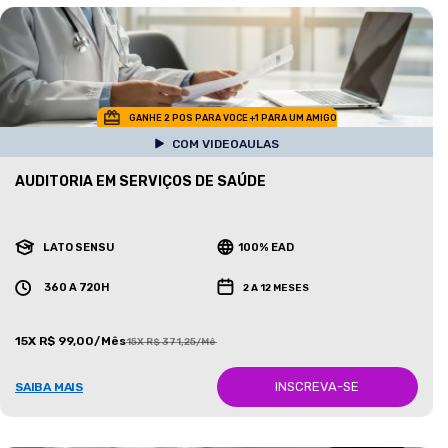
GANHE 2 POS PARA VOCE +1 PARA UM AMIGO
COM VIDEOAULAS
AUDITORIA EM SERVIÇOS DE SAÚDE
LATO SENSU
100% EAD
360 A 720H
2 A 12 MESES
15X R$ 99,00/Mês
15X R$ 371,25/Mês
INSCREVA-SE
SAIBA MAIS